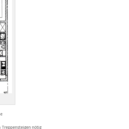
he
n Treppensteigen nötig